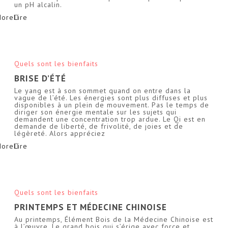
un pH alcalin.
More
Quels sont les bienfaits
BRISE D’ÉTÉ
Le yang est à son sommet quand on entre dans la
vague de l’été. Les énergies sont plus diffuses et plus
disponibles à un plein de mouvement. Pas le temps de
diriger son énergie mentale sur les sujets qui
demandent une concentration trop ardue. Le Qi est en
demande de liberté, de frivolité, de joies et de
légèreté. Alors appréciez
More
Quels sont les bienfaits
PRINTEMPS ET MÉDECINE CHINOISE
Au printemps, Élément Bois de la Médecine Chinoise est
à l’œuvre. Le grand bois qui s’érige avec force et